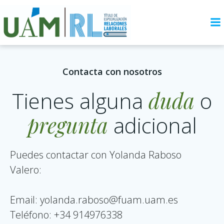
Saltar
al
contenido
Contacta con nosotros
Tienes alguna
duda
o
pregunta
adicional
Puedes contactar con Yolanda Raboso
Valero:
Email: yolanda.raboso@fuam.uam.es
Teléfono: +34 914976338