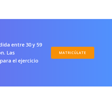
ida entre 30 y 59
ón. Las
MATRICÚLATE
ara el ejercicio